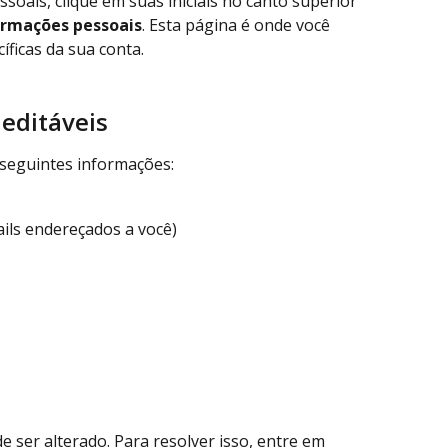
oais, clique em suas iniciais no canto superior 
ormações pessoais
. Esta página é onde você 
íficas da sua conta.
editáveis
 seguintes informações:
ils endereçados a você)
 ser alterado. Para resolver isso, entre em 