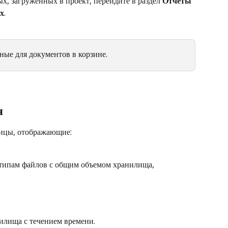
, загруженных в проект, перейдите в раздел 
Отчеты
х
.
ные для документов в корзине.
я
лицы, отображающие:
типам файлов с общим объемом хранилища, 
илища с течением времени.