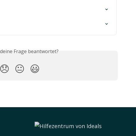
 deine Frage beantwortet?
😞
😐
😃