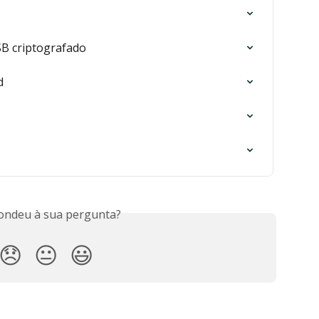
B criptografado
d
ondeu à sua pergunta?
😞
😐
😃