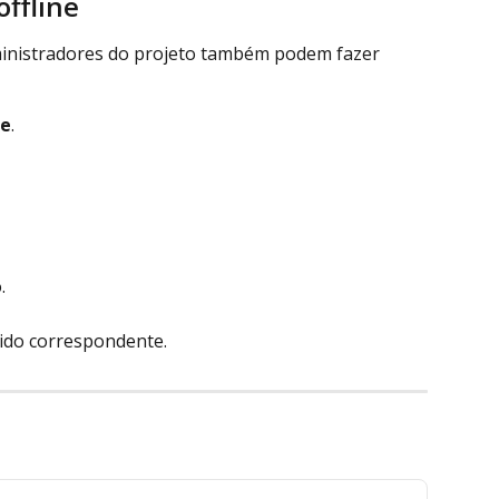
ffline
ministradores do projeto também podem fazer 
ne
.
.
ido correspondente.